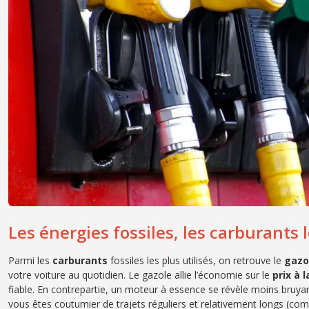
Les énergies fossiles, les carburant
Parmi les
carburants
fossiles les plus utilisés, on retrouve le
gazo
votre voiture au quotidien. Le gazole allie l’économie sur le
prix à 
fiable. En contrepartie, un moteur à essence se révèle moins bruyant
vous êtes coutumier de trajets réguliers et relativement longs (