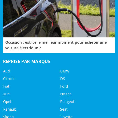
Occasion : est-ce le meilleur moment pour acheter une
voiture électrique ?
REPRISE PAR MARQUE
Audi
BMW
Citroën
DS
Fiat
Ford
Mini
Nissan
Opel
Peugeot
Renault
Seat
Skoda
Toyota