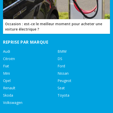
Occasion : est-ce le meilleur moment pour acheter une
voiture électrique ?
REPRISE PAR MARQUE
Audi
BMW
Citroën
DS
Fiat
Ford
Mini
Nissan
Opel
Peugeot
Renault
Seat
Skoda
Toyota
Volkswagen