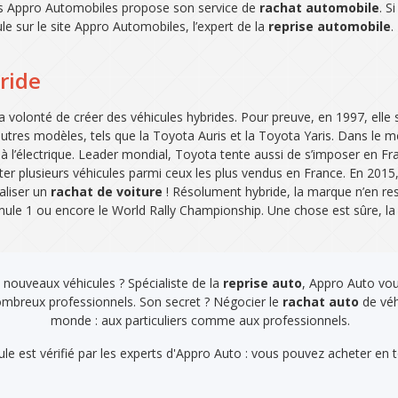
ls Appro Automobiles propose son service de
rachat automobile
. S
le sur le site Appro Automobiles, l’expert de la
reprise automobile
.
ride
olonté de créer des véhicules hybrides. Pour preuve, en 1997, elle
s autres modèles, tels que la Toyota Auris et la Toyota Yaris. Dans l
à l’électrique. Leader mondial, Toyota tente aussi de s’imposer en Fr
 plusieurs véhicules parmi ceux les plus vendus en France. En 2015, la
aliser un
rachat de voiture
! Résolument hybride, la marque n’en res
le 1 ou encore le World Rally Championship. Une chose est sûre, la p
 nouveaux véhicules ? Spécialiste de la
reprise auto
, Appro Auto vo
nombreux professionnels. Son secret ? Négocier le
rachat auto
de véhi
monde : aux particuliers comme aux professionnels.
le est vérifié par les experts d'Appro Auto : vous pouvez acheter en t