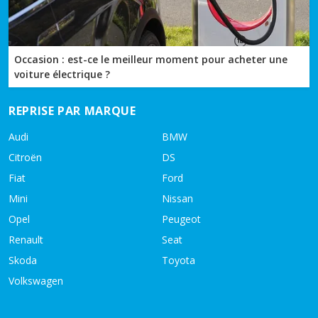
Occasion : est-ce le meilleur moment pour acheter une
voiture électrique ?
REPRISE PAR MARQUE
Audi
BMW
Citroën
DS
Fiat
Ford
Mini
Nissan
Opel
Peugeot
Renault
Seat
Skoda
Toyota
Volkswagen