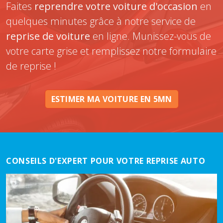
Faites
reprendre votre voiture d'occasion
en
quelques minutes grâce à notre service de
reprise de voiture
en ligne. Munissez-vous de
votre carte grise et remplissez notre formulaire
de reprise !
ESTIMER MA VOITURE EN 5MN
CONSEILS D'EXPERT POUR VOTRE REPRISE AUTO