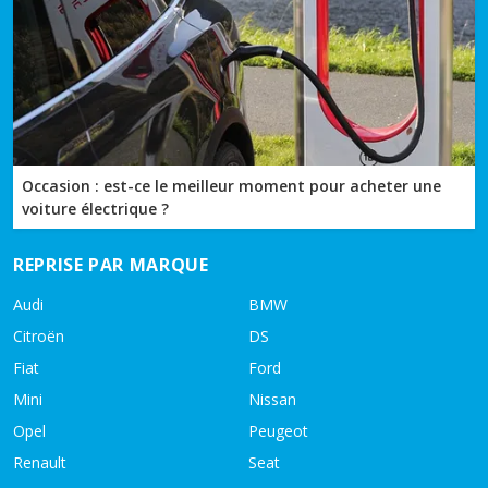
Occasion : est-ce le meilleur moment pour acheter une
voiture électrique ?
REPRISE PAR MARQUE
Audi
BMW
Citroën
DS
Fiat
Ford
Mini
Nissan
Opel
Peugeot
Renault
Seat