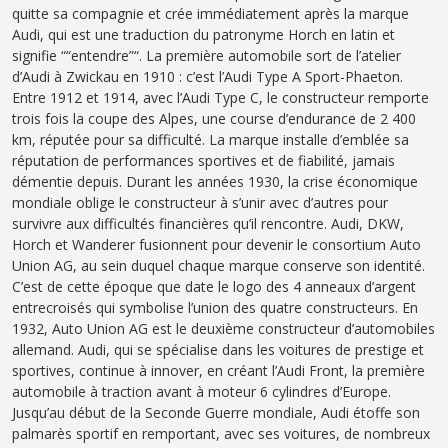
quitte sa compagnie et crée immédiatement après la marque
Audi, qui est une traduction du patronyme Horch en latin et
signifie ““entendre”“. La première automobile sort de l’atelier
d’Audi à Zwickau en 1910 : c’est l’Audi Type A Sport-Phaeton.
Entre 1912 et 1914, avec l’Audi Type C, le constructeur remporte
trois fois la coupe des Alpes, une course d’endurance de 2 400
km, réputée pour sa difficulté. La marque installe d’emblée sa
réputation de performances sportives et de fiabilité, jamais
démentie depuis. Durant les années 1930, la crise économique
mondiale oblige le constructeur à s’unir avec d’autres pour
survivre aux difficultés financières qu’il rencontre. Audi, DKW,
Horch et Wanderer fusionnent pour devenir le consortium Auto
Union AG, au sein duquel chaque marque conserve son identité.
C’est de cette époque que date le logo des 4 anneaux d’argent
entrecroisés qui symbolise l’union des quatre constructeurs. En
1932, Auto Union AG est le deuxième constructeur d’automobiles
allemand. Audi, qui se spécialise dans les voitures de prestige et
sportives, continue à innover, en créant l’Audi Front, la première
automobile à traction avant à moteur 6 cylindres d’Europe.
Jusqu’au début de la Seconde Guerre mondiale, Audi étoffe son
palmarès sportif en remportant, avec ses voitures, de nombreux