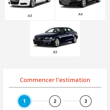
A4
A3
A5
Commencer l'estimation
1
2
3