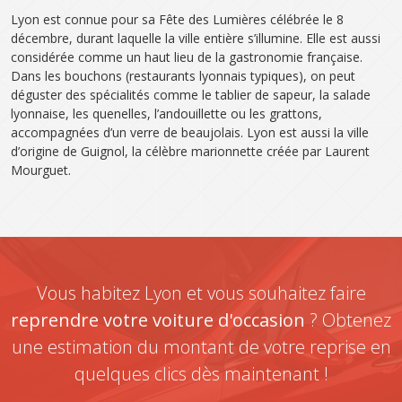
Lyon est connue pour sa Fête des Lumières célébrée le 8
décembre, durant laquelle la ville entière s’illumine. Elle est aussi
considérée comme un haut lieu de la gastronomie française.
Dans les bouchons (restaurants lyonnais typiques), on peut
déguster des spécialités comme le tablier de sapeur, la salade
lyonnaise, les quenelles, l’andouillette ou les grattons,
accompagnées d’un verre de beaujolais. Lyon est aussi la ville
d’origine de Guignol, la célèbre marionnette créée par Laurent
Mourguet.
Vous habitez Lyon et vous souhaitez faire
reprendre votre voiture d'occasion
? Obtenez
une estimation du montant de votre reprise en
quelques clics dès maintenant !