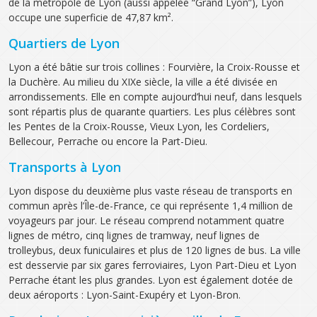
de la métropole de Lyon (aussi appelée “Grand Lyon”), Lyon
occupe une superficie de 47,87 km².
Quartiers de Lyon
Lyon a été bâtie sur trois collines : Fourvière, la Croix-Rousse et
la Duchère. Au milieu du XIXe siècle, la ville a été divisée en
arrondissements. Elle en compte aujourd’hui neuf, dans lesquels
sont répartis plus de quarante quartiers. Les plus célèbres sont
les Pentes de la Croix-Rousse, Vieux Lyon, les Cordeliers,
Bellecour, Perrache ou encore la Part-Dieu.
Transports à Lyon
Lyon dispose du deuxième plus vaste réseau de transports en
commun après l’Île-de-France, ce qui représente 1,4 million de
voyageurs par jour. Le réseau comprend notamment quatre
lignes de métro, cinq lignes de tramway, neuf lignes de
trolleybus, deux funiculaires et plus de 120 lignes de bus. La ville
est desservie par six gares ferroviaires, Lyon Part-Dieu et Lyon
Perrache étant les plus grandes. Lyon est également dotée de
deux aéroports : Lyon-Saint-Exupéry et Lyon-Bron.