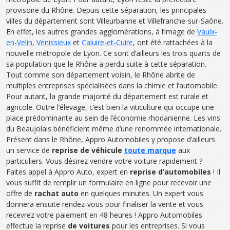
provisoire du Rhône. Depuis cette séparation, les principales
villes du département sont Villeurbanne et Villefranche-sur-Saône.
En effet, les autres grandes agglomérations, à l’image de
Vaulx-
en-Velin
,
Vénissieux
et
Caluire-et-Cuire
, ont été rattachées à la
nouvelle métropole de Lyon. Ce sont d’ailleurs les trois quarts de
sa population que le Rhône a perdu suite à cette séparation.
Tout comme son département voisin, le Rhône abrite de
multiples entreprises spécialisées dans la chimie et l’automobile.
Pour autant, la grande majorité du département est rurale et
agricole. Outre l’élevage, c’est bien la viticulture qui occupe une
place prédominante au sein de l’économie rhodanienne. Les vins
du Beaujolais bénéficient même d’une renommée internationale.
Présent dans le Rhône, Appro Automobiles y propose d’ailleurs
un service de
reprise de véhicule
toute marque
aux
particuliers. Vous désirez vendre votre voiture rapidement ?
Faites appel à Appro Auto, expert en
reprise d’automobiles
! Il
vous suffit de remplir un formulaire en ligne pour recevoir une
offre de
rachat auto
en quelques minutes. Un expert vous
donnera ensuite rendez-vous pour finaliser la vente et vous
recevrez votre paiement en 48 heures ! Appro Automobiles
effectue la reprise
de voitures
pour les entreprises. Si vous