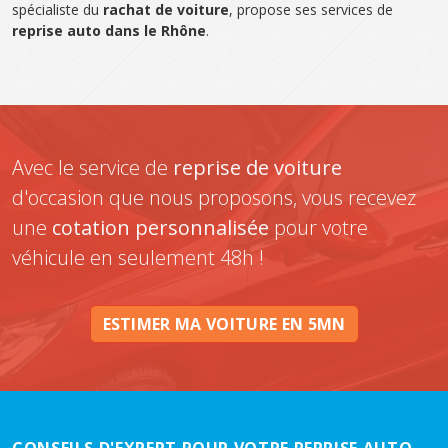
spécialiste du
rachat de voiture
, propose ses services de
reprise auto dans le Rhône
.
Avec le service de
reprise de voiture
d'occasion que nous proposons, vous recevez
une
cotation personnalisée
pour votre
véhicule en seulement 48h !
ESTIMER MA VOITURE EN 5MN