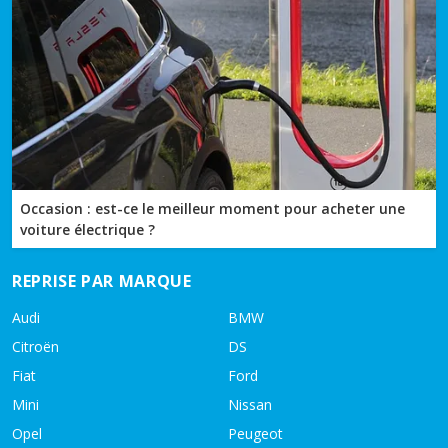
Occasion : est-ce le meilleur moment pour acheter une
voiture électrique ?
REPRISE PAR MARQUE
Audi
BMW
Citroën
DS
Fiat
Ford
Mini
Nissan
Opel
Peugeot