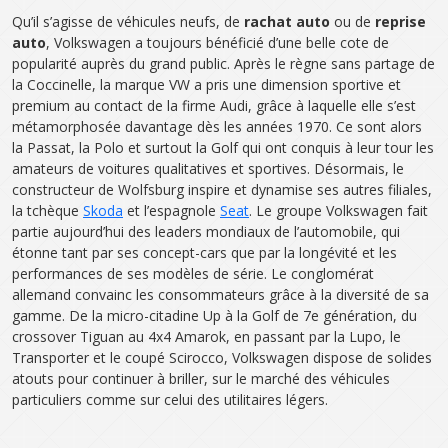
Qu’il s’agisse de véhicules neufs, de
rachat auto
ou de
reprise
auto
, Volkswagen a toujours bénéficié d’une belle cote de
popularité auprès du grand public. Après le règne sans partage de
la Coccinelle, la marque VW a pris une dimension sportive et
premium au contact de la firme Audi, grâce à laquelle elle s’est
métamorphosée davantage dès les années 1970. Ce sont alors
la Passat, la Polo et surtout la Golf qui ont conquis à leur tour les
amateurs de voitures qualitatives et sportives. Désormais, le
constructeur de Wolfsburg inspire et dynamise ses autres filiales,
la tchèque
Skoda
et l’espagnole
Seat
. Le groupe Volkswagen fait
partie aujourd’hui des leaders mondiaux de l’automobile, qui
étonne tant par ses concept-cars que par la longévité et les
performances de ses modèles de série. Le conglomérat
allemand convainc les consommateurs grâce à la diversité de sa
gamme. De la micro-citadine Up à la Golf de 7e génération, du
crossover Tiguan au 4x4 Amarok, en passant par la Lupo, le
Transporter et le coupé Scirocco, Volkswagen dispose de solides
atouts pour continuer à briller, sur le marché des véhicules
particuliers comme sur celui des utilitaires légers.