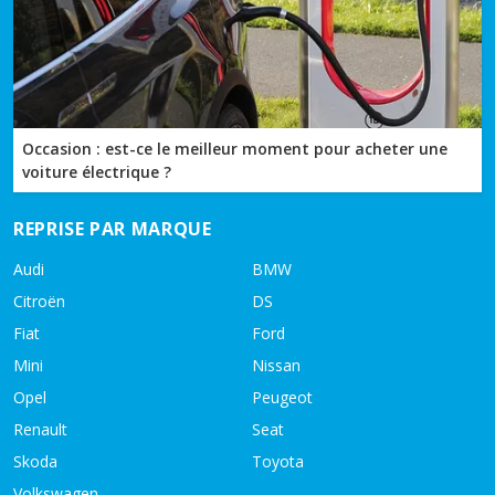
Occasion : est-ce le meilleur moment pour acheter une
voiture électrique ?
REPRISE PAR MARQUE
Audi
BMW
Citroën
DS
Fiat
Ford
Mini
Nissan
Opel
Peugeot
Renault
Seat
Skoda
Toyota
Volkswagen