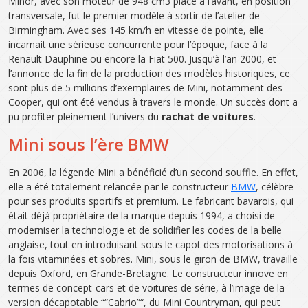
Minor, avec son moteur de 948 cm3 placé à l’avant, en position
transversale, fut le premier modèle à sortir de l’atelier de
Birmingham. Avec ses 145 km/h en vitesse de pointe, elle
incarnait une sérieuse concurrente pour l’époque, face à la
Renault Dauphine ou encore la Fiat 500. Jusqu’à l’an 2000, et
l’annonce de la fin de la production des modèles historiques, ce
sont plus de 5 millions d’exemplaires de Mini, notamment des
Cooper, qui ont été vendus à travers le monde. Un succès dont a
pu profiter pleinement l’univers du
rachat de voitures
.
Mini sous l’ère BMW
En 2006, la légende Mini a bénéficié d’un second souffle. En effet,
elle a été totalement relancée par le constructeur
BMW
, célèbre
pour ses produits sportifs et premium. Le fabricant bavarois, qui
était déjà propriétaire de la marque depuis 1994, a choisi de
moderniser la technologie et de solidifier les codes de la belle
anglaise, tout en introduisant sous le capot des motorisations à
la fois vitaminées et sobres. Mini, sous le giron de BMW, travaille
depuis Oxford, en Grande-Bretagne. Le constructeur innove en
termes de concept-cars et de voitures de série, à l’image de la
version décapotable ““Cabrio”“, du Mini Countryman, qui peut