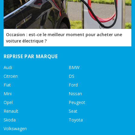
Occasion : est-ce le meilleur moment pour acheter une
voiture électrique ?
REPRISE PAR MARQUE
Audi
BMW
Citroën
DS
Fiat
Ford
Mini
Nissan
Opel
Peugeot
Renault
Seat
Skoda
Toyota
Volkswagen