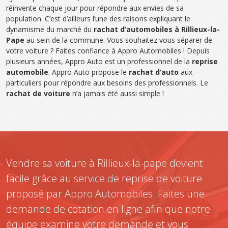
réinvente chaque jour pour répondre aux envies de sa
population. C’est d’ailleurs l’une des raisons expliquant le
dynamisme du marché du
rachat d’automobiles à Rillieux-la-
Pape
au sein de la commune. Vous souhaitez vous séparer de
votre voiture ? Faites confiance à Appro Automobiles ! Depuis
plusieurs années, Appro Auto est un professionnel de la
reprise
automobile
. Appro Auto propose le
rachat d’auto
aux
particuliers pour répondre aux besoins des professionnels. Le
rachat de voiture
n’a jamais été aussi simple !
Vendre sa voiture à Rillieux-la-pape devient
facile grâce au service de reprise de voiture
proposé par Appro Automobiles. Faites une
demande de cotation en ligne afin que notre
équipe examine votre demande et vous