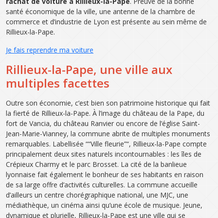
rachat de voiture à Rillieux-la-Pape
. Preuve de la bonne
santé économique de la ville, une antenne de la chambre de
commerce et d’industrie de Lyon est présente au sein même de
Rillieux-la-Pape.
Je fais reprendre ma voiture
Rillieux-la-Pape, une ville aux
multiples facettes
Outre son économie, c’est bien son patrimoine historique qui fait
la fierté de Rillieux-la-Pape. À l’image du château de la Pape, du
fort de Vancia, du château Ranvier ou encore de l’église Saint-
Jean-Marie-Vianney, la commune abrite de multiples monuments
remarquables. Labellisée ““Ville fleurie”“, Rillieux-la-Pape compte
principalement deux sites naturels incontournables : les îles de
Crépieux Charmy et le parc Brosset. La cité de la banlieue
lyonnaise fait également le bonheur de ses habitants en raison
de sa large offre d’activités culturelles. La commune accueille
d’ailleurs un centre chorégraphique national, une MJC, une
médiathèque, un cinéma ainsi qu’une école de musique. Jeune,
dynamique et plurielle, Rillieux-la-Pape est une ville qui se