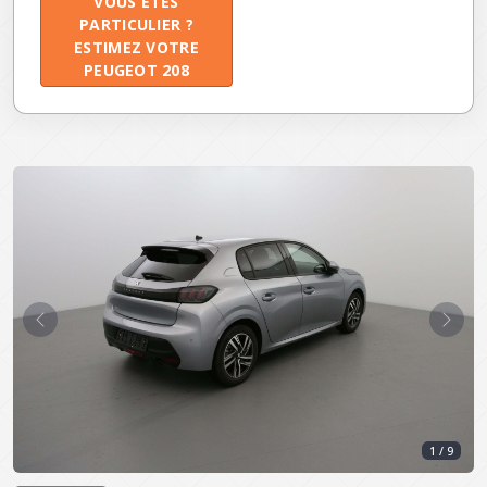
VOUS ÊTES
PARTICULIER ?
ESTIMEZ VOTRE
PEUGEOT 208
Précédent
Suiva
1 / 9