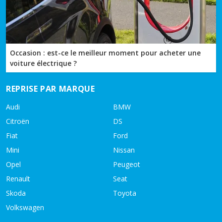
Occasion : est-ce le meilleur moment pour acheter une
voiture électrique ?
REPRISE PAR MARQUE
Audi
BMW
Citroën
DS
Fiat
Ford
Mini
Nissan
Opel
Peugeot
Renault
Seat
Skoda
Toyota
Volkswagen