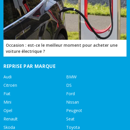
Occasion : est-ce le meilleur moment pour acheter une
voiture électrique ?
REPRISE PAR MARQUE
Audi
BMW
Citroën
DS
Fiat
Ford
Mini
Nissan
Opel
Peugeot
Renault
Seat
Skoda
Toyota