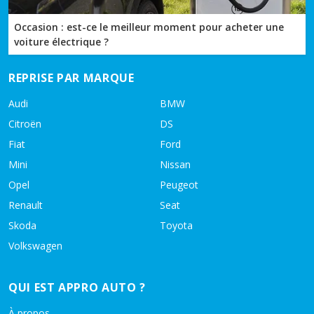
Occasion : est-ce le meilleur moment pour acheter une
voiture électrique ?
REPRISE PAR MARQUE
Audi
BMW
Citroën
DS
Fiat
Ford
Mini
Nissan
Opel
Peugeot
Renault
Seat
Skoda
Toyota
Volkswagen
QUI EST APPRO AUTO ?
À propos