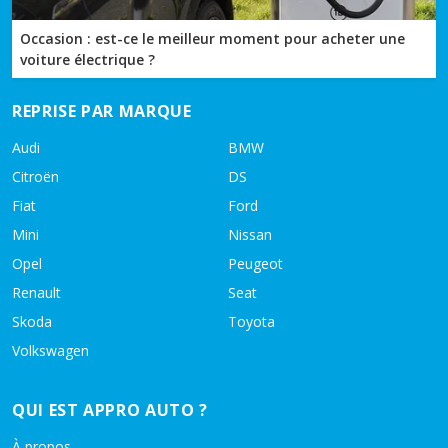
Occasion : est-ce le meilleur moment pour acheter une
voiture électrique ?
REPRISE PAR MARQUE
Audi
BMW
Citroën
DS
Fiat
Ford
Mini
Nissan
Opel
Peugeot
Renault
Seat
Skoda
Toyota
Volkswagen
QUI EST APPRO AUTO ?
À propos