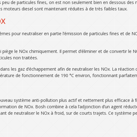
peu de particules fines, on est non seulement bien en dessous des no
es moteurs diesel sont maintenant réduites à de très faibles taux.
OX
mes pour neutraliser en partie l’émission de particules fines et de N
iège le NOx chimiquement. Il permet d’éliminer et de convertir le NOx e
icules non traitées.
tés dans les gaz d’échappement afin de neutraliser les NOx. La réacti
pérature de fonctionnement de 190 °C environ, fonctionnant parfaitem
uveau système anti-pollution plus actif et nettement plus efficace à 
e la formation de NOx. Bosh combine à cela l’adjonction d’un agent rédu
nt de neutraliser le NOx à froid, sur de courts trajets. Ce système 