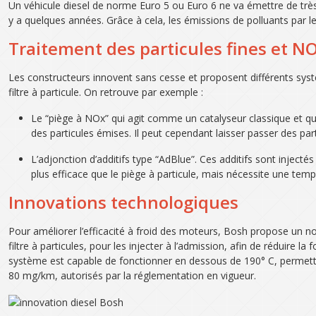
Un véhicule diesel de norme Euro 5 ou Euro 6 ne va émettre de très 
y a quelques années. Grâce à cela, les émissions de polluants par l
Traitement des particules fines et N
Les constructeurs innovent sans cesse et proposent différents systè
filtre à particule. On retrouve par exemple :
Le “piège à NOx” qui agit comme un catalyseur classique et qui p
des particules émises. Il peut cependant laisser passer des part
L’adjonction d’additifs type “AdBlue”. Ces additifs sont injec
plus efficace que le piège à particule, mais nécessite une tem
Innovations technologiques
Pour améliorer l’efficacité à froid des moteurs, Bosh propose un no
filtre à particules, pour les injecter à l’admission, afin de réduir
système est capable de fonctionner en dessous de 190° C, permetta
80 mg/km, autorisés par la réglementation en vigueur.