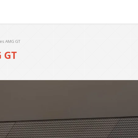
des AMG GT
G GT