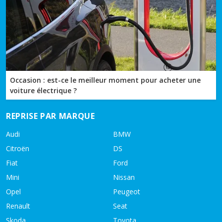
Occasion : est-ce le meilleur moment pour acheter une
voiture électrique ?
REPRISE PAR MARQUE
Audi
BMW
Citroën
DS
Fiat
Ford
Mini
Nissan
Opel
Peugeot
Renault
Seat
Skoda
Toyota