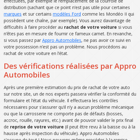
effectuées, par exemple le remplacement de la courroie de
distribution (sachant que ce point n’est pas utile pour certaines
marques
et sur certains
modèles Ford
comme les Mondéo II qui
possèdent une chaîne, par exemple). Vous aurez davantage de
difficultés à faire procéder au
rachat de votre voiture
si vous
n’êtes pas en mesure de fournir ce fameux carnet. En revanche,
si vous passez par
Appro Automobiles
, ne pas avoir ce suivi en
votre possession n’est pas un problème. Nous procédons au
rachat de votre voiture en l’état.
Des vérifications réalisées par Appro
Automobiles
Après une première estimation du prix de rachat de votre auto
sur notre site, un de nos experts passera vérifier la conformité du
formulaire et l’état du véhicule. Il effectuera les contrôles
nécessaires pour s’assurer qu’il n’y a aucun problème mécanique
ou que la carrosserie ne comporte pas de défauts (bosses,
accroc, rouille, rayures, etc.) avant de pouvoir valider le prix final
de
reprise de votre voiture
(il peut être revu à la baisse ou à la
hausse après inspection du véhicule). Appro Automobiles
s’occupe de tout ! Nous pouvons même procéder à la reprise