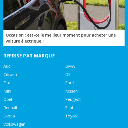
Occasion : est-ce le meilleur moment pour acheter une
voiture électrique ?
REPRISE PAR MARQUE
Audi
BMW
Citroën
DS
Fiat
Ford
Mini
Nissan
Opel
Peugeot
Renault
Seat
Skoda
Toyota
Volkswagen