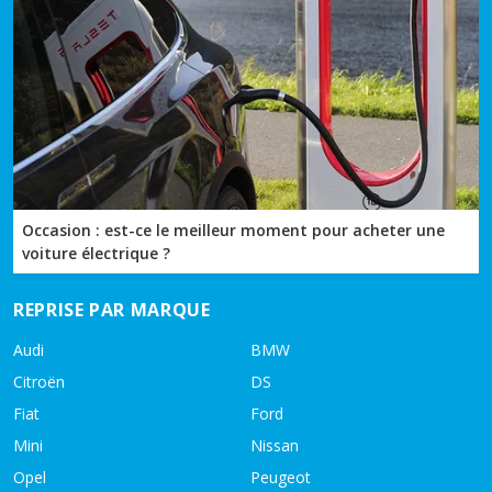
Occasion : est-ce le meilleur moment pour acheter une
voiture électrique ?
REPRISE PAR MARQUE
Audi
BMW
Citroën
DS
Fiat
Ford
Mini
Nissan
Opel
Peugeot