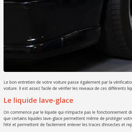
Le bon entretien de votre voiture passe également par la vérification
voiture. Il est assez facile de vérifier les niveaux de ces différents
Le liquide lave-glace
On commence par le liquide qui n’impacte pas le fonctionnement direc
que certains liquides lave-glace permettent même de protéger votre 
l’été et permettent de facilement enlever les traces d’insectes et