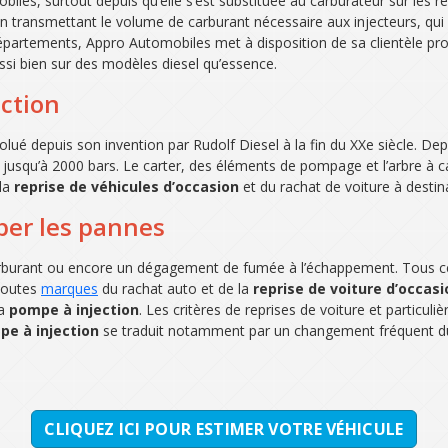
biles, surtout depuis qu’elle s’est substituée au carburateur sur les r
le en transmettant le volume de carburant nécessaire aux injecteurs, q
partements, Appro Automobiles met à disposition de sa clientèle pr
ussi bien sur des modèles diesel qu’essence.
ection
 depuis son invention par Rudolf Diesel à la fin du XXe siècle. Depu
nt jusqu’à 2000 bars. Le carter, des éléments de pompage et l’arbre à 
 la
reprise de véhicules d’occasion
et du rachat de voiture à destina
iper les pannes
carburant ou encore un dégagement de fumée à l’échappement. Tous ces
 toutes
marques
du rachat auto et de la
reprise de voiture d’occasi
la
pompe à injection
. Les critères de reprises de voiture et particu
pe à injection
se traduit notamment par un changement fréquent 
CLIQUEZ ICI POUR ESTIMER VOTRE VÉHICULE