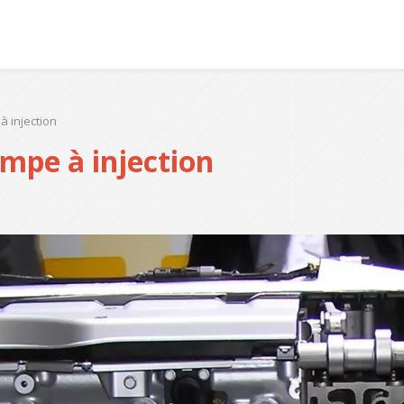
à injection
ompe à injection