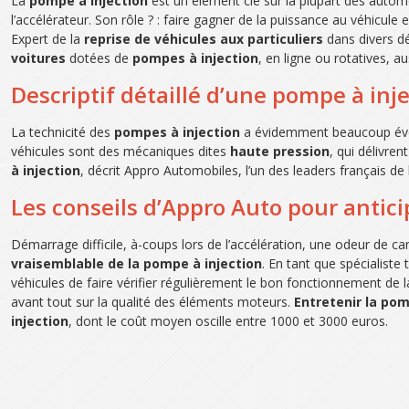
La
pompe à injection
est un élément clé sur la plupart des automo
l’accélérateur. Son rôle ? : faire gagner de la puissance au véhicu
Expert de la
reprise de véhicules aux particuliers
dans divers dé
voitures
dotées de
pompes à injection
, en ligne ou rotatives, a
Descriptif détaillé d’une pompe à inj
La technicité des
pompes à injection
a évidemment beaucoup évolué
véhicules sont des mécaniques dites
haute pression
, qui délivre
à injection
, décrit Appro Automobiles, l’un des leaders français de
Les conseils d’Appro Auto pour antic
Démarrage difficile, à-coups lors de l’accélération, une odeur de 
vraisemblable de la pompe à injection
. En tant que spécialiste
véhicules de faire vérifier régulièrement le bon fonctionnement de 
avant tout sur la qualité des éléments moteurs.
Entretenir la pom
injection
, dont le coût moyen oscille entre 1000 et 3000 euros.