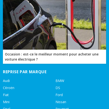
Occasion : est-ce le meilleur moment pour acheter une
voiture électrique ?
REPRISE PAR MARQUE
Audi
BMW
Citroën
DS
Fiat
Ford
Mini
Nissan
Opel
Peugeot