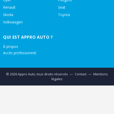
Renault
Seat
Skoda
Toyota
Volkswagen
QUI EST APPRO AUTO ?
À propos
Accès professionnel
© 2026 Appro Auto, tous droits réservés
—
Contact
—
Mentions
légales