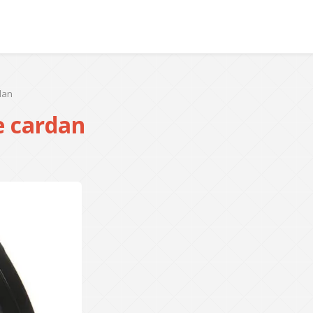
rdan
de cardan