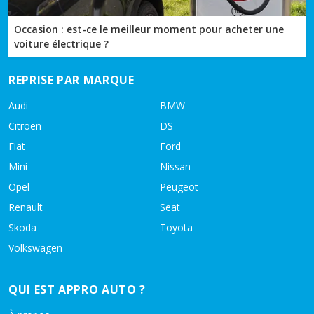
Occasion : est-ce le meilleur moment pour acheter une
voiture électrique ?
REPRISE PAR MARQUE
Audi
BMW
Citroën
DS
Fiat
Ford
Mini
Nissan
Opel
Peugeot
Renault
Seat
Skoda
Toyota
Volkswagen
QUI EST APPRO AUTO ?