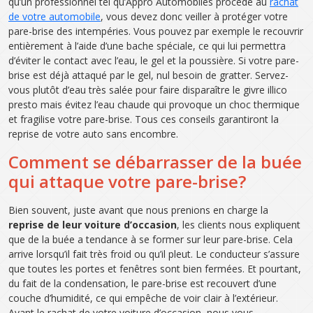
qu’un professionnel tel qu’Appro Automobiles procède au
rachat
de votre automobile
, vous devez donc veiller à protéger votre
pare-brise des intempéries. Vous pouvez par exemple le recouvrir
entièrement à l’aide d’une bache spéciale, ce qui lui permettra
d’éviter le contact avec l’eau, le gel et la poussière. Si votre pare-
brise est déjà attaqué par le gel, nul besoin de gratter. Servez-
vous plutôt d’eau très salée pour faire disparaître le givre illico
presto mais évitez l’eau chaude qui provoque un choc thermique
et fragilise votre pare-brise. Tous ces conseils garantiront la
reprise de votre auto sans encombre.
Comment se débarrasser de la buée
qui attaque votre pare-brise?
Bien souvent, juste avant que nous prenions en charge la
reprise de leur voiture d’occasion
, les clients nous expliquent
que de la buée a tendance à se former sur leur pare-brise. Cela
arrive lorsqu’il fait très froid ou qu’il pleut. Le conducteur s’assure
que toutes les portes et fenêtres sont bien fermées. Et pourtant,
du fait de la condensation, le pare-brise est recouvert d’une
couche d’humidité, ce qui empêche de voir clair à l’extérieur.
Avant le rachat de votre voiture d’occasion, nous vous