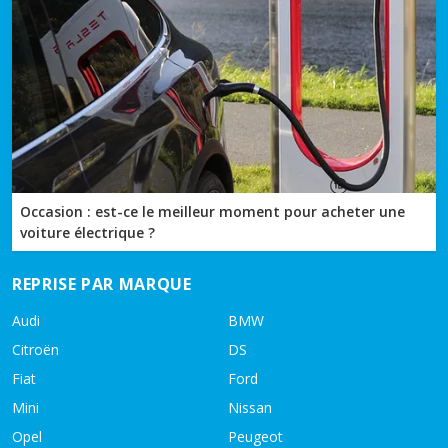
Occasion : est-ce le meilleur moment pour acheter une
voiture électrique ?
REPRISE PAR MARQUE
Audi
BMW
Citroën
DS
Fiat
Ford
Mini
Nissan
Opel
Peugeot